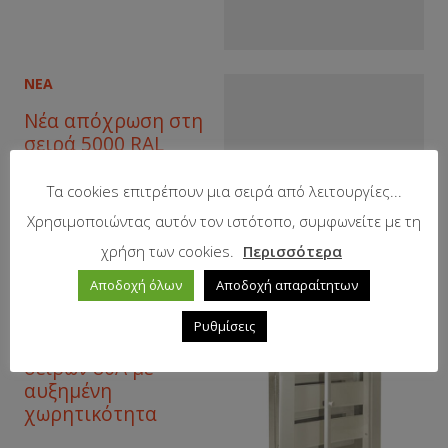
ΝΕΑ
Νέα απόχρωση στη
σειρά 5000 RAL
Τα cookies επιτρέπουν μια σειρά από λειτουργίες...
Χρησιμοποιώντας αυτόν τον ιστότοπο, συμφωνείτε με τη
χρήση των cookies.
Περισσότερα
Αποδοχή όλων
Αποδοχή απαραίτητων
ΝΕΑ
Ρυθμίσεις
Νέος πίνακας 4
σειρών 80Α με
αυξημένη
χωρητικότητα