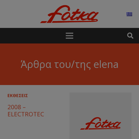
Άρθρα του/της elena
ΕΚΘΕΣΕΙΣ
2008 –
ELECTROTEC