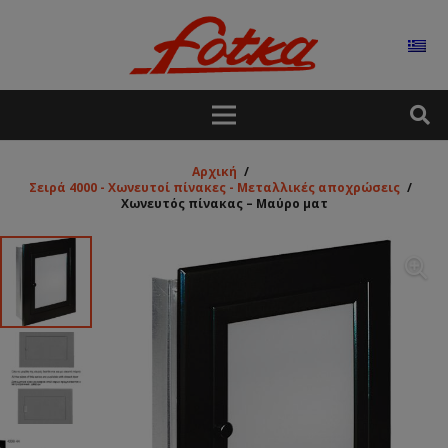
Αρχική
/
Σειρά 4000 - Χωνευτοί πίνακες - Μεταλλικές αποχρώσεις
/
Χωνευτός πίνακας – Μαύρο ματ